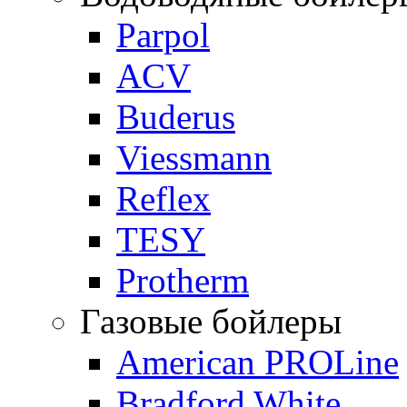
Parpol
ACV
Buderus
Viessmann
Reflex
TESY
Protherm
Газовые бойлеры
American PROLine
Bradford White