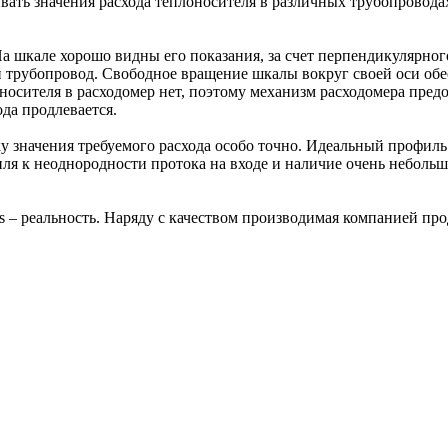
ать значения расхода теплоносителя в различных трубопровода
а шкале хорошо видны его показания, за счет перпендикулярно
 трубопровод. Свободное вращение шкалы вокруг своей оси обе
осителя в расходомер нет, поэтому механизм расходомера предо
да продлевается.
у значения требуемого расхода особо точно. Идеальный профил
иля к неоднородности протока на входе и наличие очень неболь
 – реальность. Наряду с качеством производимая компанией про