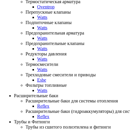
Термостатическая арматура
Oventrop
Перепускные клапаны
Watts
Подпиточные клапаны
Watts
Предохранительная арматура
Watts
Предохранительные клапаны
Watts
Редукторы давления
Watts
Термосмесители
Watts
Трехходовые смесители и приводы
Esbe
Фильтры топливные
Watts
Расширительные баки
Расширительные баки для системы отопления
Reflex
Расширительные баки (гидроаккумуляторы) для си
Reflex
Трубы и Фитинги
Трубы из сшитого полиэтилена и фитинги