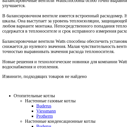
Балансировочные вентили Wattsспособны особо точно выравнив
улучшается.
В балансировочном вентиле имеется встроенный расходомер. Н
шкалы. Она выступает за уровень теплоизоляции, защищающей
любом варианте монтажа. Непосредственного попадания теплон
содержатся в теплоносителе и срок исправного измерения расхо
Балансировочные вентили Watts способны обеспечить установк
снижается до нулевого значения. Малая чувствительность вент
точностью выравнивать значения расхода теплоносителя.
Новые решения и технологические новинки для компании Watts
водоснабжения и отопления.
Извините, подходящих товаров не найдено
Отопительные котлы
Настенные газовые котлы
Buderus
Viessmann
Protherm
Настенные конденсационные котлы
Buderus