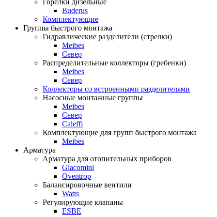
Горелки дизельные
Buderus
Комплектующие
Группы быстрого монтажа
Гидравлические разделители (стрелки)
Meibes
Север
Распределительные коллекторы (гребенки)
Meibes
Север
Коллекторы со встроенными разделителями
Насосные монтажные группы
Meibes
Север
Caleffi
Комплектующие для групп быстрого монтажа
Meibes
Арматура
Арматура для отопительных приборов
Giacomini
Oventrop
Балансировочные вентили
Watts
Регулирующие клапаны
ESBE