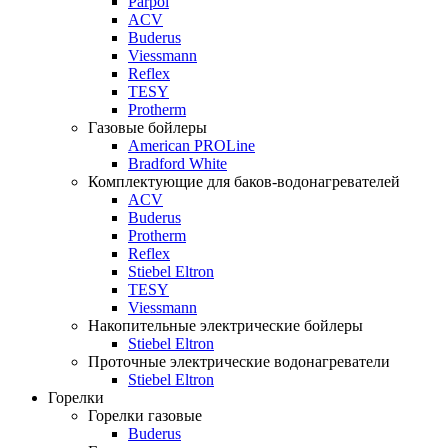
Parpol
ACV
Buderus
Viessmann
Reflex
TESY
Protherm
Газовые бойлеры
American PROLine
Bradford White
Комплектующие для баков-водонагревателей
ACV
Buderus
Protherm
Reflex
Stiebel Eltron
TESY
Viessmann
Накопительные электрические бойлеры
Stiebel Eltron
Проточные электрические водонагреватели
Stiebel Eltron
Горелки
Горелки газовые
Buderus