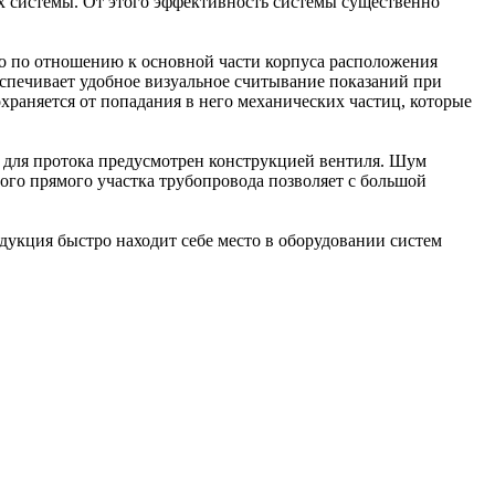
х системы. От этого эффективность системы существенно
го по отношению к основной части корпуса расположения
спечивает удобное визуальное считывание показаний при
храняется от попадания в него механических частиц, которые
ь для протока предусмотрен конструкцией вентиля. Шум
шого прямого участка трубопровода позволяет с большой
дукция быстро находит себе место в оборудовании систем