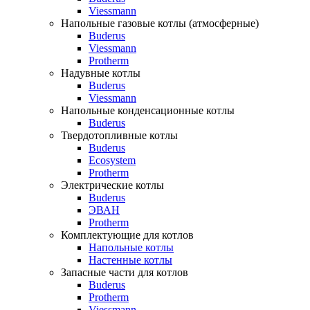
Viessmann
Напольные газовые котлы (атмосферные)
Buderus
Viessmann
Protherm
Надувные котлы
Buderus
Viessmann
Напольные конденсационные котлы
Buderus
Твердотопливные котлы
Buderus
Ecosystem
Protherm
Электрические котлы
Buderus
ЭВАН
Protherm
Комплектующие для котлов
Напольные котлы
Настенные котлы
Запасные части для котлов
Buderus
Protherm
Viessmann